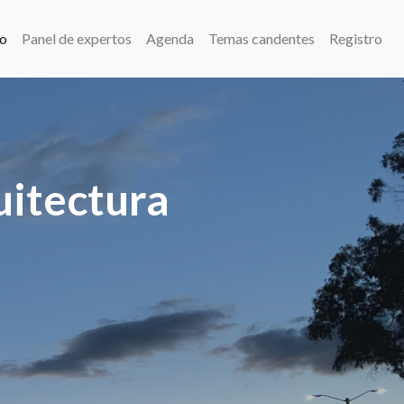
(current)
io
Panel de expertos
Agenda
Temas candentes
Registro
uitectura