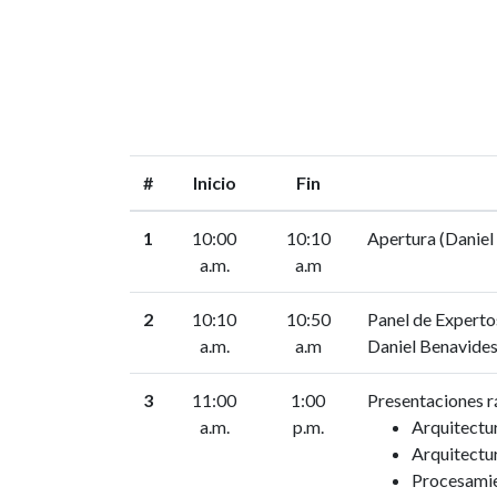
#
Inicio
Fin
1
10:00
10:10
Apertura (Daniel
a.m.
a.m
2
10:10
10:50
Panel de Experto
a.m.
a.m
Daniel Benavides
3
11:00
1:00
Presentaciones rá
a.m.
p.m.
Arquitectur
Arquitectur
Procesamie