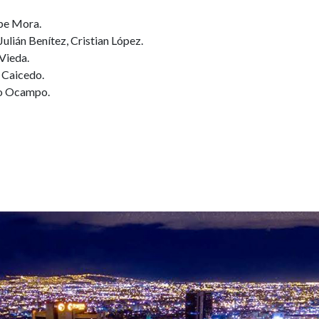
ipe Mora.
ulián Benítez, Cristian López.
 Vieda.
 Caicedo.
do Ocampo.